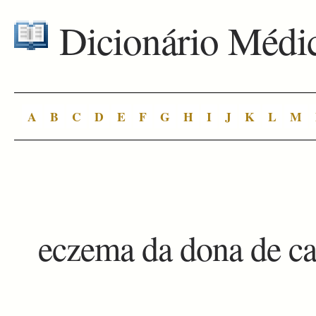
Dicionário Médi
A
B
C
D
E
F
G
H
I
J
K
L
M
eczema da dona de ca