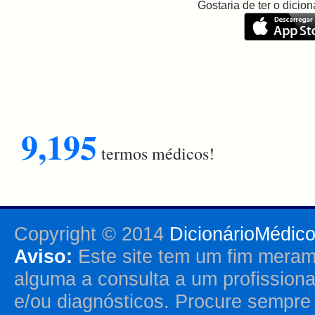
Gostaria de ter o dici
9,195
termos médicos!
Copyright © 2014
DicionárioMédic
Aviso:
Este site tem um fim merame
alguma a consulta a um profission
e/ou diagnósticos. Procure sempr