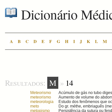
Dicionário Médi
A
B
C
D
E
F
G
H
I
J
K
L
M
Resultados:
M
»
14
Meteorismo
Acúmulo de gás no tubo digest
meteorismo
Aumento de volume do abdome
meteorologia
Estudo dos fenômenos que oco
meto
Do gr. méthe, embriaguês (met
metopismo
Persistência da sutura ou fenda 