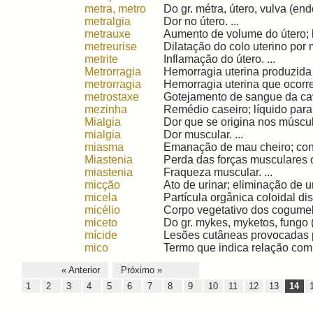
metra, metro
Do gr. métra, útero, vulva (endo
metralgia
Dor no útero. ...
metrauxe
Aumento de volume do útero; hip
metreurise
Dilatação do colo uterino por m
metrite
Inflamação do útero. ...
Metrorragia
Hemorragia uterina produzida f
metrorragia
Hemorragia uterina que ocorre
metrostaxe
Gotejamento de sangue da cavi
mezinha
Remédio caseiro; líquido para cl
Mialgia
Dor que se origina nos múscu
mialgia
Dor muscular. ...
miasma
Emanação de mau cheiro; cons
Miastenia
Perda das forças musculares o
miastenia
Fraqueza muscular. ...
micção
Ato de urinar; eliminação de ur
micela
Partícula orgânica coloidal di
micélio
Corpo vegetativo dos cogumel
miceto
Do gr. mykes, myketos, fungo 
mícide
Lesões cutâneas provocadas p
mico
Termo que indica relação com f
« Anterior
Próximo »
1
2
3
4
5
6
7
8
9
10
11
12
13
14