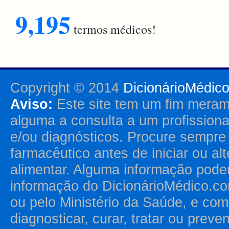
9,195
termos médicos!
Copyright © 2014
DicionárioMédic
Aviso:
Este site tem um fim merame
alguma a consulta a um profission
e/ou diagnósticos. Procure sempr
farmacêutico antes de iniciar ou al
alimentar. Alguma informação pode
informação do DicionárioMédico.co
ou pelo Ministério da Saúde, e como
diagnosticar, curar, tratar ou prev