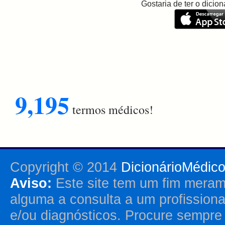
Gostaria de ter o dici
9,195
termos médicos!
Copyright © 2014
DicionárioMédic
Aviso:
Este site tem um fim merame
alguma a consulta a um profission
e/ou diagnósticos. Procure sempr