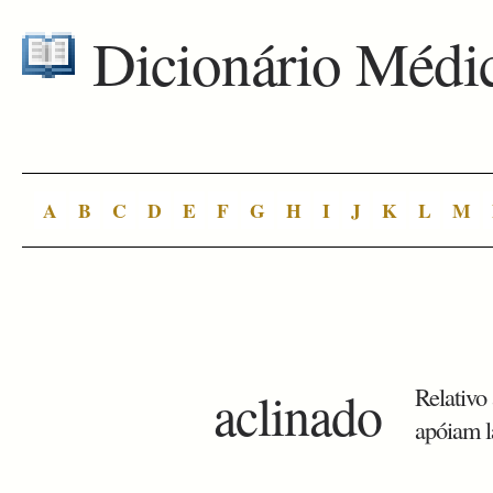
Dicionário Médi
A
B
C
D
E
F
G
H
I
J
K
L
M
aclinado
Relativo
apóiam l