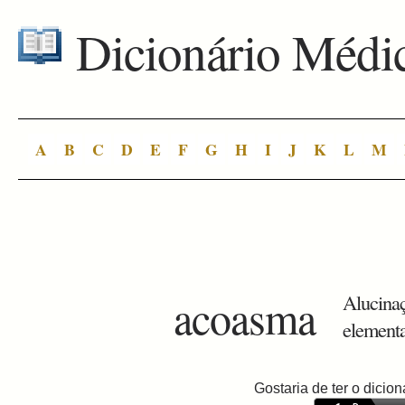
Dicionário Médi
A
B
C
D
E
F
G
H
I
J
K
L
M
acoasma
Alucinaç
elementa
Gostaria de ter o dici