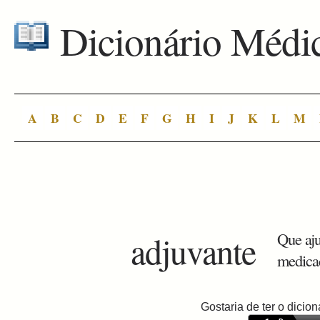
Dicionário Médi
A
B
C
D
E
F
G
H
I
J
K
L
M
adjuvante
Que aju
medicaç
Gostaria de ter o dici