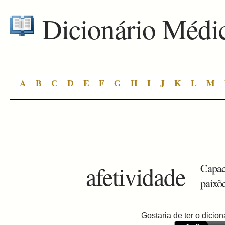
Dicionário Médi
A
B
C
D
E
F
G
H
I
J
K
L
M
afetividade
Capac
paixõ
Gostaria de ter o dici