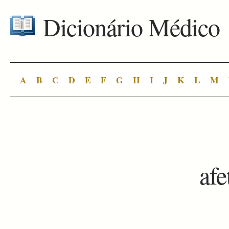
Dicionário Médico
A
B
C
D
E
F
G
H
I
J
K
L
M
afe