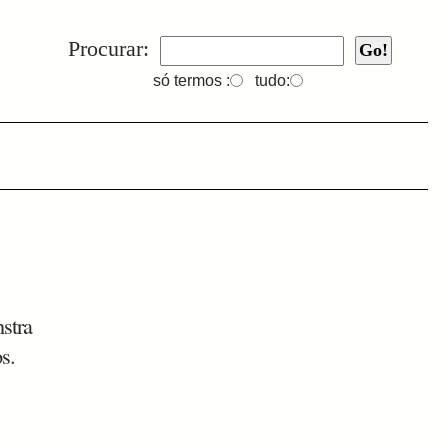
Procurar:
só termos :
tudo:
stra
s.