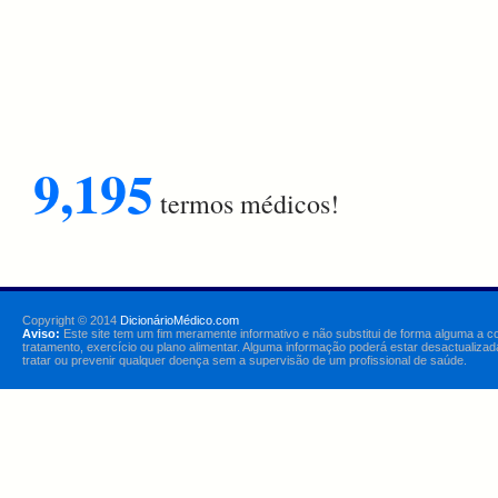
9,195
termos médicos!
Copyright © 2014
DicionárioMédico.com
Aviso:
Este site tem um fim meramente informativo e não substitui de forma alguma a c
tratamento, exercício ou plano alimentar. Alguma informação poderá estar desactualizad
tratar ou prevenir qualquer doença sem a supervisão de um profissional de saúde.