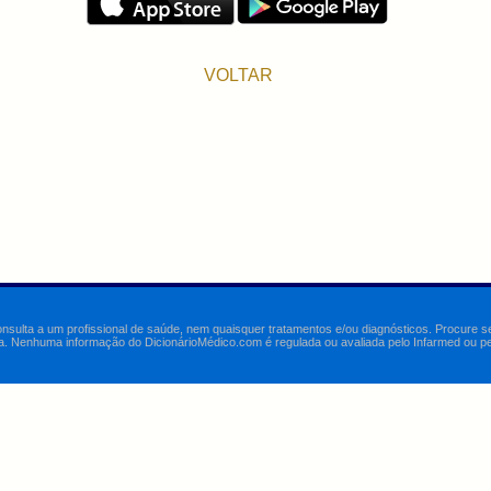
VOLTAR
onsulta a um profissional de saúde, nem quaisquer tratamentos e/ou diagnósticos. Procure 
a. Nenhuma informação do DicionárioMédico.com é regulada ou avaliada pelo Infarmed ou pelo 