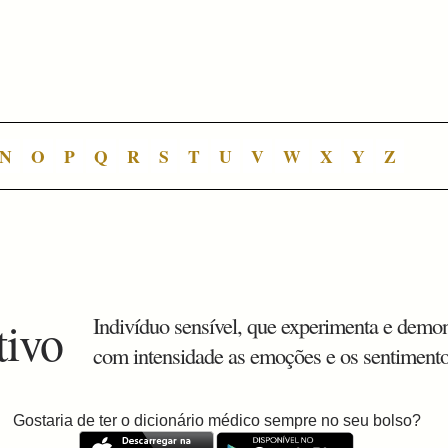
N
O
P
Q
R
S
T
U
V
W
X
Y
Z
tivo
Indivíduo sensível, que experimenta e demon
com intensidade as emoções e os sentimento
Gostaria de ter o dicionário médico sempre no seu bolso?