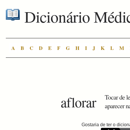
Dicionário Médi
A
B
C
D
E
F
G
H
I
J
K
L
M
aflorar
Tocar de le
aparecer n
Gostaria de ter o dici