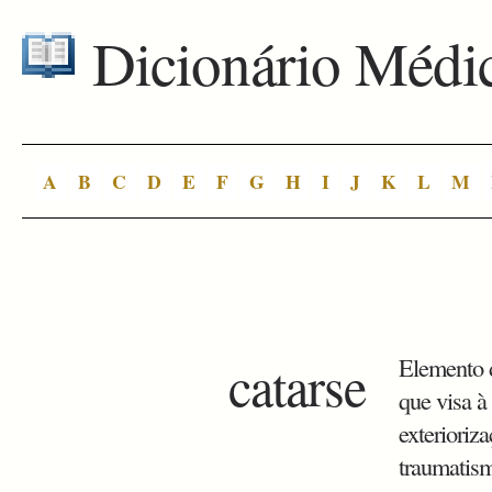
Dicionário Médi
A
B
C
D
E
F
G
H
I
J
K
L
M
catarse
Elemento d
que visa à
exterioriz
traumatism