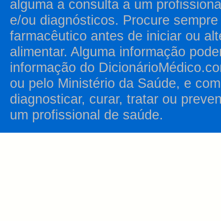
alguma a consulta a um profission
e/ou diagnósticos. Procure sempr
farmacêutico antes de iniciar ou al
alimentar. Alguma informação pode
informação do DicionárioMédico.co
ou pelo Ministério da Saúde, e como
diagnosticar, curar, tratar ou prev
um profissional de saúde.