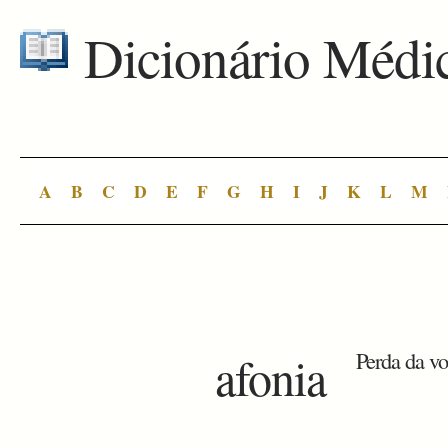
Dicionário Médi
A
B
C
D
E
F
G
H
I
J
K
L
M
afonia
Perda da vo