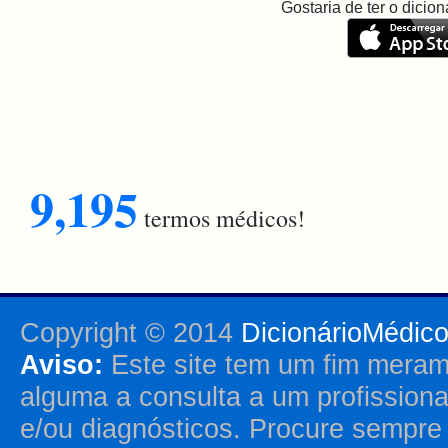
Gostaria de ter o dici
9,195
termos médicos!
Copyright © 2014
DicionárioMédic
Aviso:
Este site tem um fim merame
alguma a consulta a um profission
e/ou diagnósticos. Procure sempr