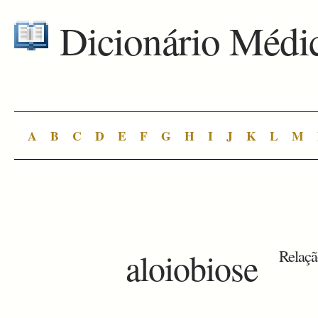
Dicionário Médi
A
B
C
D
E
F
G
H
I
J
K
L
M
aloiobiose
Relação