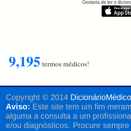
Gostaria de ter o dici
9,195
termos médicos!
Copyright © 2014
DicionárioMédic
Aviso:
Este site tem um fim merame
alguma a consulta a um profission
e/ou diagnósticos. Procure sempr