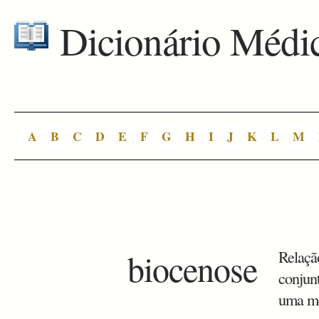
Dicionário Médi
A
B
C
D
E
F
G
H
I
J
K
L
M
biocenose
Relaçã
conjun
uma me