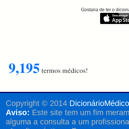
Gostaria de ter o dici
9,195
termos médicos!
Copyright © 2014
DicionárioMédic
Aviso:
Este site tem um fim merame
alguma a consulta a um profission