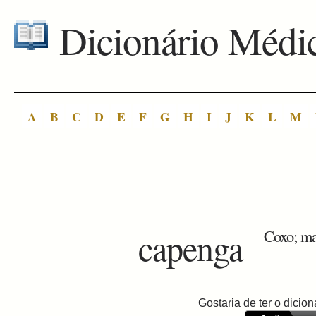
Dicionário Médi
A
B
C
D
E
F
G
H
I
J
K
L
M
capenga
Coxo; ma
Gostaria de ter o dici