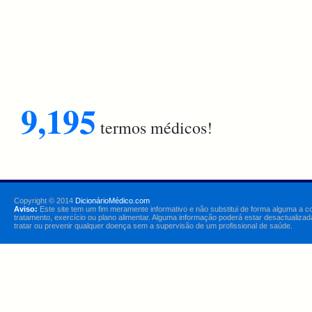
9,195
termos médicos!
Copyright © 2014
DicionárioMédico.com
Aviso:
Este site tem um fim meramente informativo e não substitui de forma alguma a c
tratamento, exercício ou plano alimentar. Alguma informação poderá estar desactualizad
tratar ou prevenir qualquer doença sem a supervisão de um profissional de saúde.