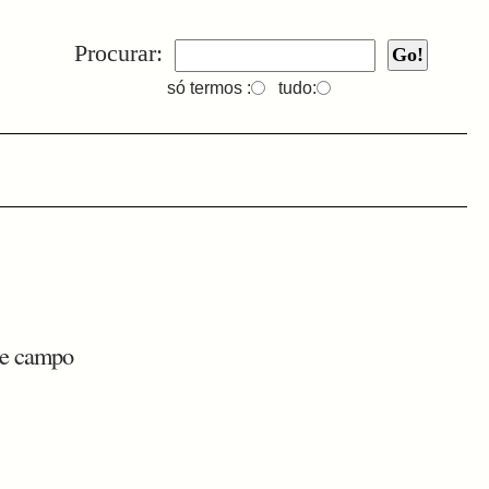
Procurar:
só termos :
tudo:
nte campo