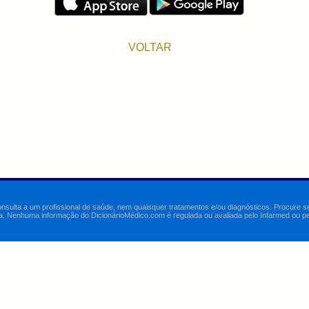
VOLTAR
onsulta a um profissional de saúde, nem quaisquer tratamentos e/ou diagnósticos. Procure 
a. Nenhuma informação do DicionárioMédico.com é regulada ou avaliada pelo Infarmed ou pelo 