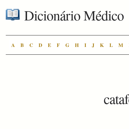
Dicionário Médico
A
B
C
D
E
F
G
H
I
J
K
L
M
cata