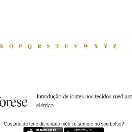
N
O
P
Q
R
S
T
U
V
W
X
Y
Z
forese
Introdução de iontes nos tecidos media
elétrico.
Gostaria de ter o dicionário médico sempre no seu bolso?