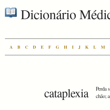
Dicionário Médi
A
B
C
D
E
F
G
H
I
J
K
L
M
cataplexia
Perda 
chão; a