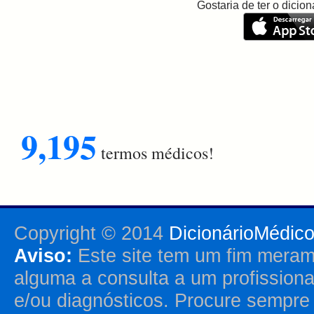
Gostaria de ter o dici
9,195
termos médicos!
Copyright © 2014
DicionárioMédic
Aviso:
Este site tem um fim merame
alguma a consulta a um profission
e/ou diagnósticos. Procure sempr