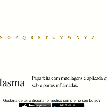
N
O
P
Q
R
S
T
U
V
W
X
Y
Z
plasma
Papa feita com mucilagens e aplicada q
sobre partes inflamadas.
Gostaria de ter o dicionário médico sempre no seu bolso?