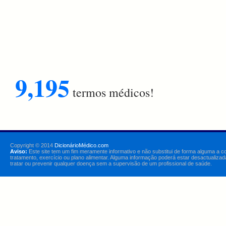
9,195
termos médicos!
Copyright © 2014
DicionárioMédico.com
Aviso:
Este site tem um fim meramente informativo e não substitui de forma alguma a c
tratamento, exercício ou plano alimentar. Alguma informação poderá estar desactualizad
tratar ou prevenir qualquer doença sem a supervisão de um profissional de saúde.