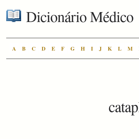
Dicionário Médico
A
B
C
D
E
F
G
H
I
J
K
L
M
cata