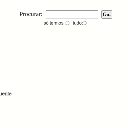
Procurar:
só termos :
tudo:
uente