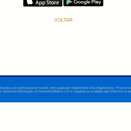
VOLTAR
onsulta a um profissional de saúde, nem quaisquer tratamentos e/ou diagnósticos. Procure 
a. Nenhuma informação do DicionárioMédico.com é regulada ou avaliada pelo Infarmed ou pelo 