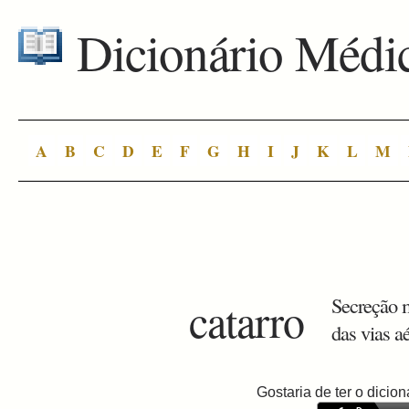
Dicionário Médi
A
B
C
D
E
F
G
H
I
J
K
L
M
catarro
Secreção 
das vias aé
Gostaria de ter o dici