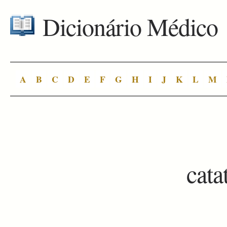
Dicionário Médico
A
B
C
D
E
F
G
H
I
J
K
L
M
cata