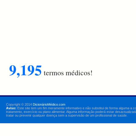
9,195
termos médicos!
Copyright © 2014
DicionárioMédico.com
Aviso:
Este site tem um fim meramente informativo e não substitui de forma alguma a c
tratamento, exercício ou plano alimentar. Alguma informação poderá estar desactualizad
tratar ou prevenir qualquer doença sem a supervisão de um profissional de saúde.