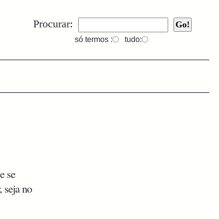
Procurar:
só termos :
tudo:
e se
, seja no