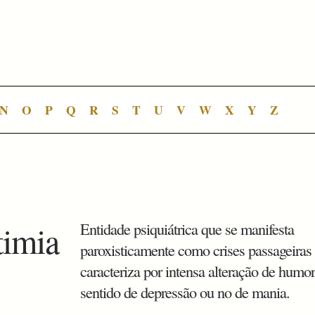
N
O
P
Q
R
S
T
U
V
W
X
Y
Z
timia
Entidade psiquiátrica que se manifesta
paroxisticamente como crises passageiras 
caracteriza por intensa alteração de humor
sentido de depressão ou no de mania.