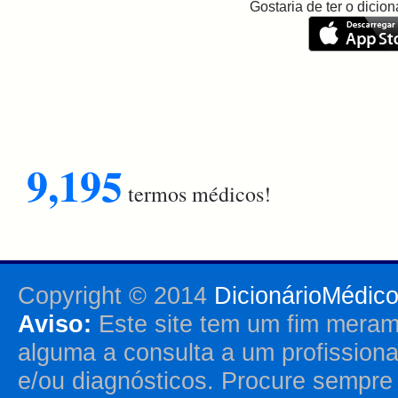
Gostaria de ter o dici
9,195
termos médicos!
Copyright © 2014
DicionárioMédic
Aviso:
Este site tem um fim merame
alguma a consulta a um profission
e/ou diagnósticos. Procure sempr