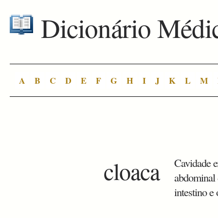
Dicionário Médi
A
B
C
D
E
F
G
H
I
J
K
L
M
cloaca
Cavidade ex
abdominal 
intestino e 