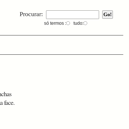
Procurar:
só termos :
tudo:
nchas
a face.