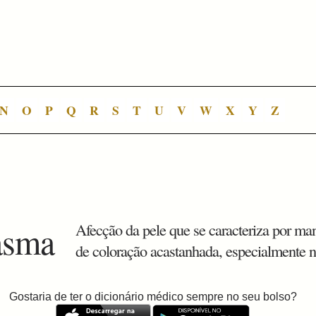
N
O
P
Q
R
S
T
U
V
W
X
Y
Z
asma
Afecção da pele que se caracteriza por ma
de coloração acastanhada, especialmente n
Gostaria de ter o dicionário médico sempre no seu bolso?