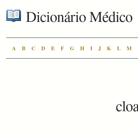
Dicionário Médico
A
B
C
D
E
F
G
H
I
J
K
L
M
clo