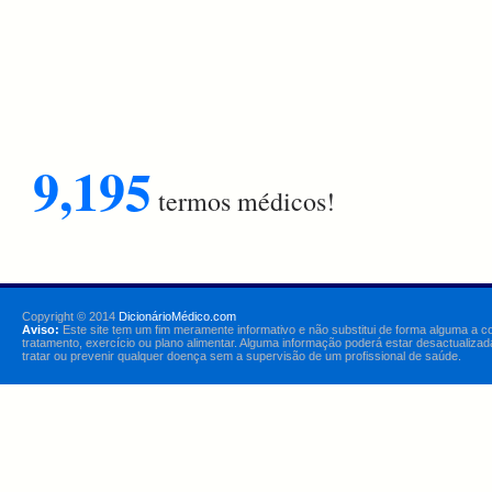
9,195
termos médicos!
Copyright © 2014
DicionárioMédico.com
Aviso:
Este site tem um fim meramente informativo e não substitui de forma alguma a c
tratamento, exercício ou plano alimentar. Alguma informação poderá estar desactualizad
tratar ou prevenir qualquer doença sem a supervisão de um profissional de saúde.