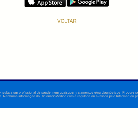
VOLTAR
onsulta a um profissional de saúde, nem quaisquer tratamentos e/ou diagnósticos. Procure 
a. Nenhuma informação do DicionárioMédico.com é regulada ou avaliada pelo Infarmed ou pelo 