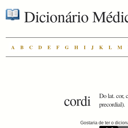
Dicionário Médi
A
B
C
D
E
F
G
H
I
J
K
L
M
cordi
Do lat. cor, 
precordial).
Gostaria de ter o dici