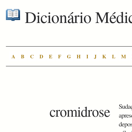
Dicionário Médi
A
B
C
D
E
F
G
H
I
J
K
L
M
cromidrose
Sudaç
apres
depos