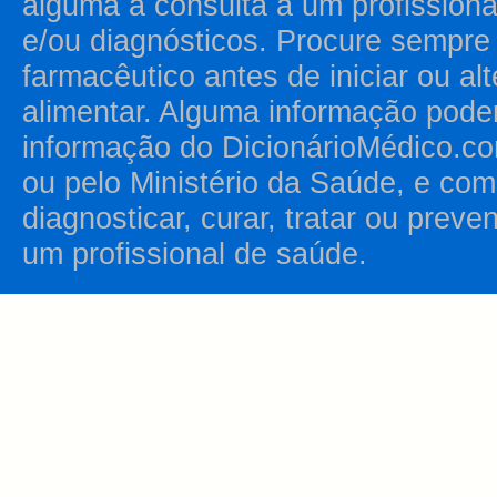
alguma a consulta a um profission
e/ou diagnósticos. Procure sempr
farmacêutico antes de iniciar ou al
alimentar. Alguma informação pode
informação do DicionárioMédico.co
ou pelo Ministério da Saúde, e como
diagnosticar, curar, tratar ou prev
um profissional de saúde.