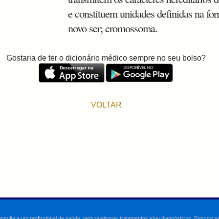
e constituem unidades definidas na fo
novo ser; cromossoma.
Gostaria de ter o dicionário médico sempre no seu bolso?
VOLTAR
onsulta a um profissional de saúde, nem quaisquer tratamentos e/ou diagnósticos. Procure 