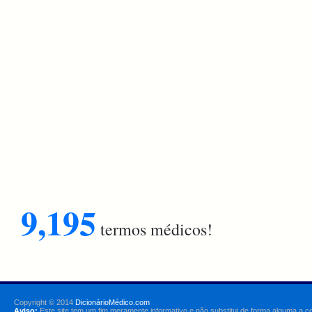
9,195
termos médicos!
Copyright © 2014
DicionárioMédico.com
Aviso:
Este site tem um fim meramente informativo e não substitui de forma alguma a c