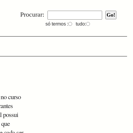
Procurar:
só termos :
tudo:
 no curso
rantes
l possui
 que
e cada ser