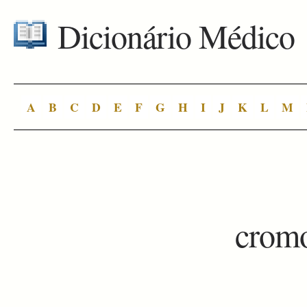
Dicionário Médico
A
B
C
D
E
F
G
H
I
J
K
L
M
crom