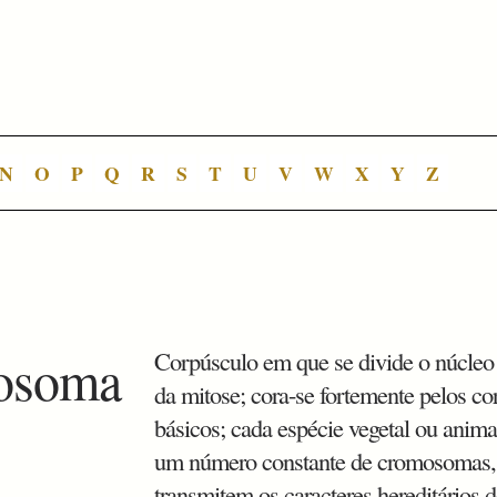
N
O
P
Q
R
S
T
U
V
W
X
Y
Z
osoma
Corpúsculo em que se divide o núcleo
da mitose; cora-se fortemente pelos co
básicos; cada espécie vegetal ou anima
um número constante de cromosomas,
transmitem os caracteres hereditários d