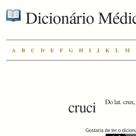
Dicionário Médi
A
B
C
D
E
F
G
H
I
J
K
L
M
cruci
Do lat. crux,
Gostaria de ter o dici