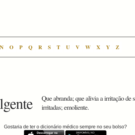
N
O
P
Q
R
S
T
U
V
W
X
Y
Z
lgente
Que abranda; que alivia a irritação de s
irritadas; emoliente.
Gostaria de ter o dicionário médico sempre no seu bolso?