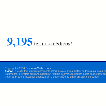
9,195
termos médicos!
Copyright © 2014
DicionárioMédico.com
Aviso:
Este site tem um fim meramente informativo e não substitui de forma alguma a c
tratamento, exercício ou plano alimentar. Alguma informação poderá estar desactualizad
tratar ou prevenir qualquer doença sem a supervisão de um profissional de saúde.