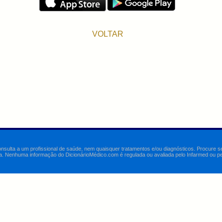
VOLTAR
onsulta a um profissional de saúde, nem quaisquer tratamentos e/ou diagnósticos. Procure 
a. Nenhuma informação do DicionárioMédico.com é regulada ou avaliada pelo Infarmed ou pelo 