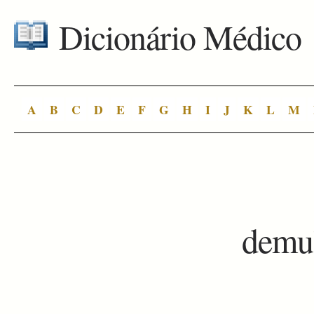
Dicionário Médico
A
B
C
D
E
F
G
H
I
J
K
L
M
demu