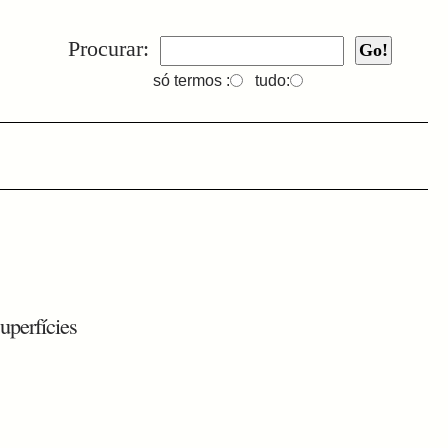
Procurar:
só termos :
tudo:
uperfícies