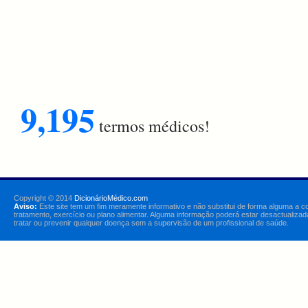
9,195
termos médicos!
Copyright © 2014
DicionárioMédico.com
Aviso:
Este site tem um fim meramente informativo e não substitui de forma alguma a c
tratamento, exercício ou plano alimentar. Alguma informação poderá estar desactualizad
tratar ou prevenir qualquer doença sem a supervisão de um profissional de saúde.