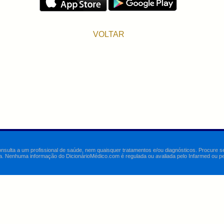
VOLTAR
onsulta a um profissional de saúde, nem quaisquer tratamentos e/ou diagnósticos. Procure 
a. Nenhuma informação do DicionárioMédico.com é regulada ou avaliada pelo Infarmed ou pelo 