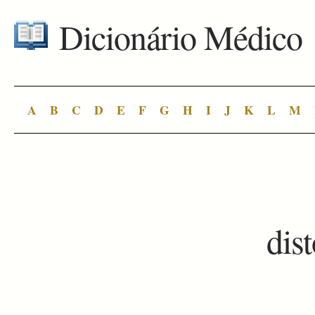
Dicionário Médico
A
B
C
D
E
F
G
H
I
J
K
L
M
dis