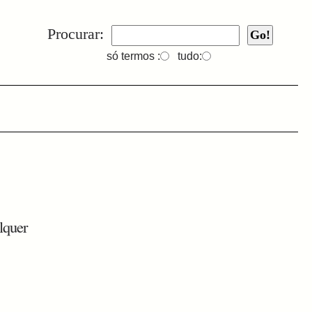
Procurar:
só termos :
tudo:
lquer