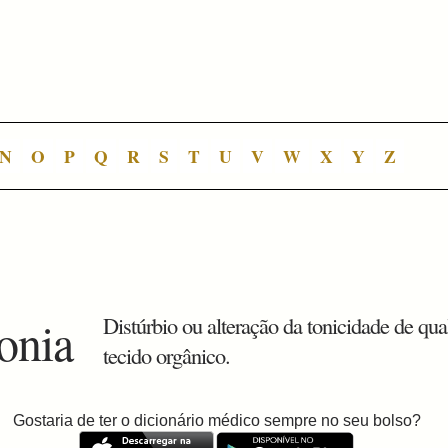
N
O
P
Q
R
S
T
U
V
W
X
Y
Z
tonia
Distúrbio ou alteração da tonicidade de qua
tecido orgânico.
Gostaria de ter o dicionário médico sempre no seu bolso?