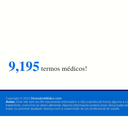
9,195
termos médicos!
Copyright © 2014
DicionárioMédico.com
Aviso:
Este site tem um fim meramente informativo e não substitui de forma alguma a c
tratamento, exercício ou plano alimentar. Alguma informação poderá estar desactualizad
tratar ou prevenir qualquer doença sem a supervisão de um profissional de saúde.