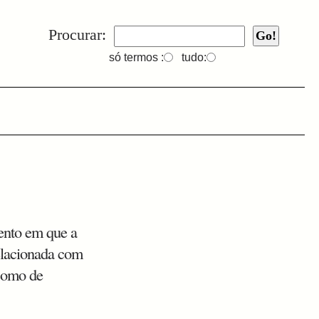
Procurar:
só termos :
tudo:
ento em que a
relacionada com
 como de