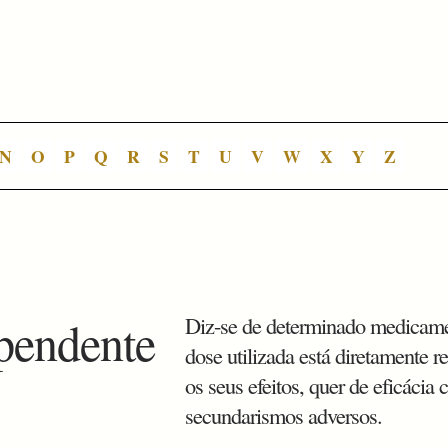
N
O
P
Q
R
S
T
U
V
W
X
Y
Z
pendente
Diz-se de determinado medicam
dose utilizada está diretamente 
os seus efeitos, quer de eficácia
secundarismos adversos.