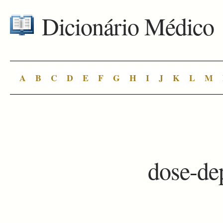
Dicionário Médico
A
B
C
D
E
F
G
H
I
J
K
L
M
dose-de