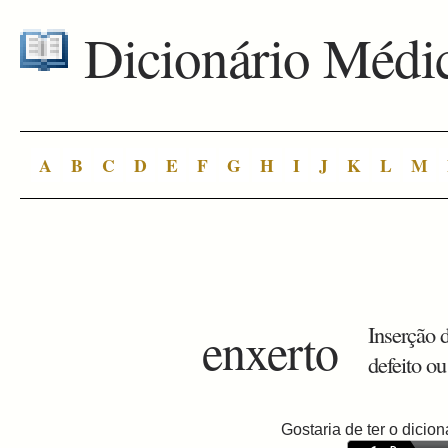
Dicionário Médi
A
B
C
D
E
F
G
H
I
J
K
L
M
enxerto
Inserção 
defeito ou
Gostaria de ter o dici