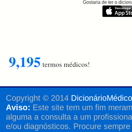
Gostaria de ter o dici
9,195
termos médicos!
Copyright © 2014
DicionárioMédic
Aviso:
Este site tem um fim merame
alguma a consulta a um profission
e/ou diagnósticos. Procure sempr