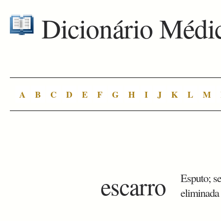
Dicionário Médi
A
B
C
D
E
F
G
H
I
J
K
L
M
escarro
Esputo; s
eliminada 