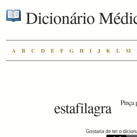
Dicionário Médi
A
B
C
D
E
F
G
H
I
J
K
L
M
estafilagra
Pinça 
Gostaria de ter o dici