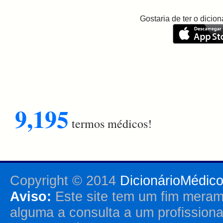
Gostaria de ter o dici
9,195
termos médicos!
Copyright © 2014
DicionárioMédic
Aviso:
Este site tem um fim merame
alguma a consulta a um profission