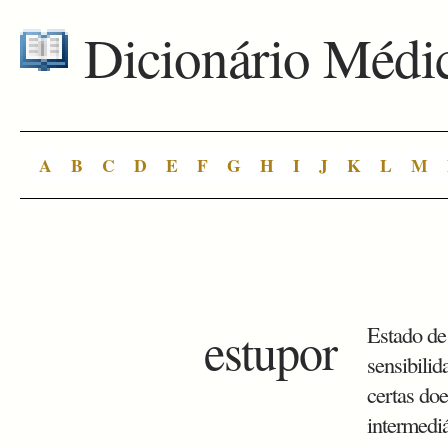
Dicionário Médi
A
B
C
D
E
F
G
H
I
J
K
L
M
estupor
Estado de
sensibili
certas doe
intermediá