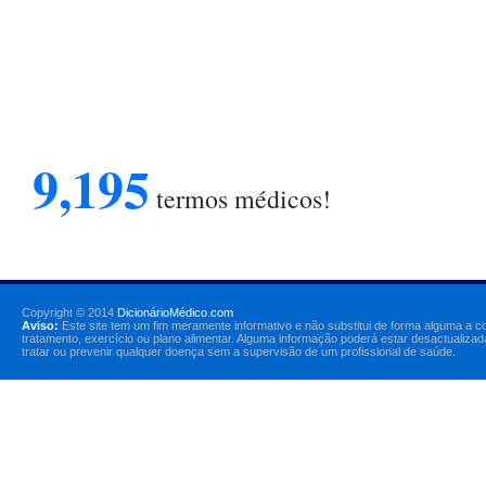
9,195
termos médicos!
Copyright © 2014
DicionárioMédico.com
Aviso:
Este site tem um fim meramente informativo e não substitui de forma alguma a c
tratamento, exercício ou plano alimentar. Alguma informação poderá estar desactualizad
tratar ou prevenir qualquer doença sem a supervisão de um profissional de saúde.