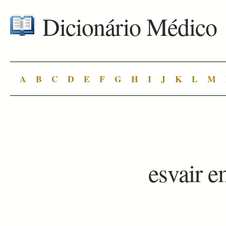
Dicionário Médico
A
B
C
D
E
F
G
H
I
J
K
L
M
esvair 