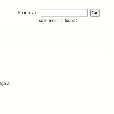
Procurar:
só termos :
tudo:
aça a