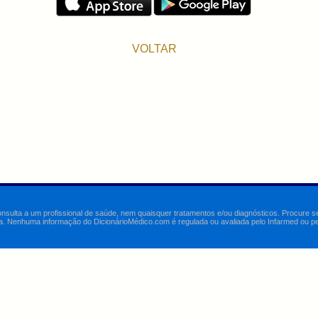
VOLTAR
onsulta a um profissional de saúde, nem quaisquer tratamentos e/ou diagnósticos. Procure 
a. Nenhuma informação do DicionárioMédico.com é regulada ou avaliada pelo Infarmed ou pelo 