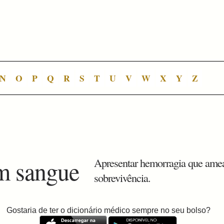
N
O
P
Q
R
S
T
U
V
W
X
Y
Z
em sangue
Apresentar hemorragia que ame
sobrevivência.
Gostaria de ter o dicionário médico sempre no seu bolso?