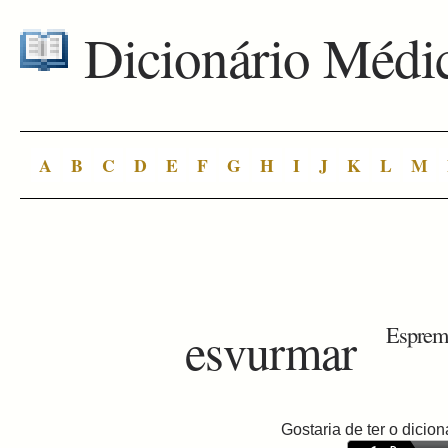
Dicionário Médi
A
B
C
D
E
F
G
H
I
J
K
L
M
esvurmar
Espreme
Gostaria de ter o dici