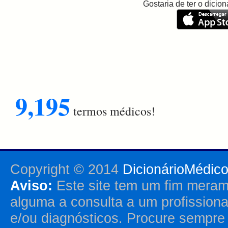
Gostaria de ter o dici
9,195
termos médicos!
Copyright © 2014
DicionárioMédic
Aviso:
Este site tem um fim merame
alguma a consulta a um profission
e/ou diagnósticos. Procure sempr