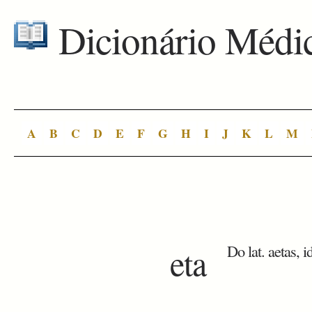
Dicionário Médi
A
B
C
D
E
F
G
H
I
J
K
L
M
eta
Do lat. aetas, i