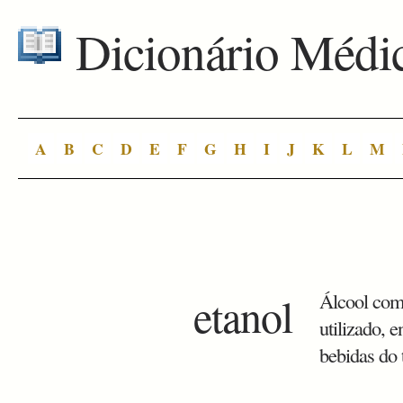
Dicionário Médi
A
B
C
D
E
F
G
H
I
J
K
L
M
etanol
Álcool comu
utilizado, e
bebidas do 