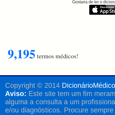
Gostaria de ter o dici
9,195
termos médicos!
Copyright © 2014
DicionárioMédic
Aviso:
Este site tem um fim merame
alguma a consulta a um profission
e/ou diagnósticos. Procure sempr