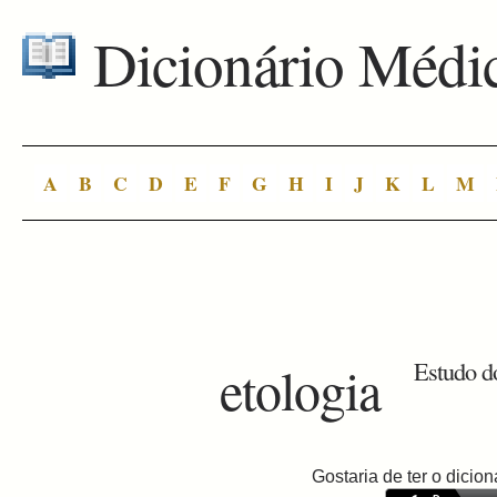
Dicionário Médi
A
B
C
D
E
F
G
H
I
J
K
L
M
etologia
Estudo d
Gostaria de ter o dici