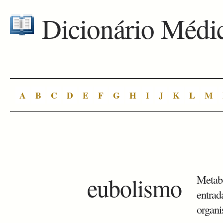
Dicionário Médi
A
B
C
D
E
F
G
H
I
J
K
L
M
eubolismo
Metabo
entrad
organ