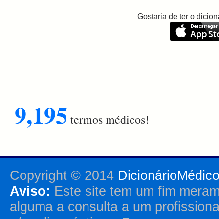
Gostaria de ter o dici
9,195
termos médicos!
Copyright © 2014
DicionárioMédic
Aviso:
Este site tem um fim merame
alguma a consulta a um profission