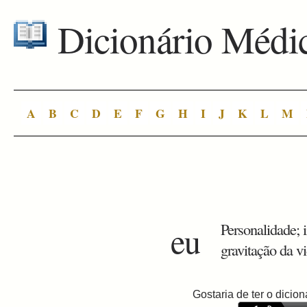
Dicionário Médi
A
B
C
D
E
F
G
H
I
J
K
L
M
eu
Personalidade; 
gravitação da vi
Gostaria de ter o dici