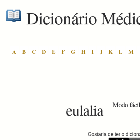
Dicionário Médi
A
B
C
D
E
F
G
H
I
J
K
L
M
eulalia
Modo fácil 
Gostaria de ter o dici