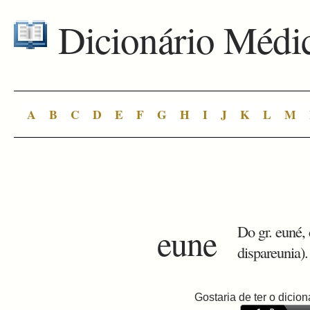
Dicionário Médi
A
B
C
D
E
F
G
H
I
J
K
L
M
eune
Do gr. euné, 
dispareunia).
Gostaria de ter o dici