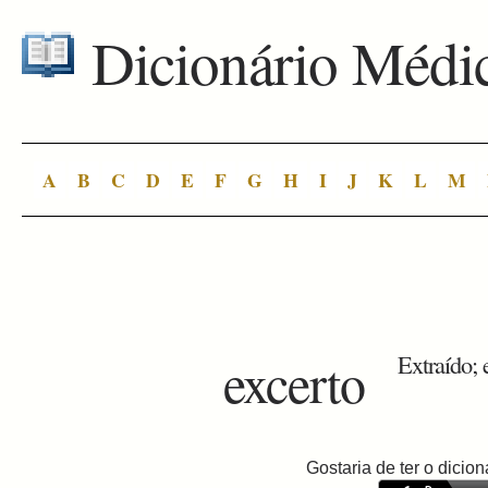
Dicionário Médi
A
B
C
D
E
F
G
H
I
J
K
L
M
excerto
Extraído; 
Gostaria de ter o dici