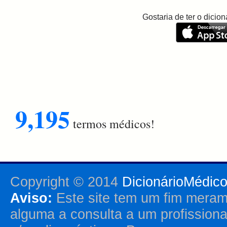
Gostaria de ter o dici
9,195
termos médicos!
Copyright © 2014
DicionárioMédic
Aviso:
Este site tem um fim merame
alguma a consulta a um profission