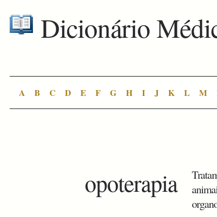
Dicionário Médi
A
B
C
D
E
F
G
H
I
J
K
L
M
opoterapia
Tratam
animai
organo