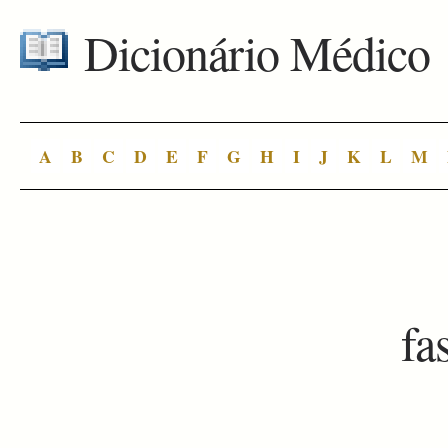
Dicionário Médico
A
B
C
D
E
F
G
H
I
J
K
L
M
fa