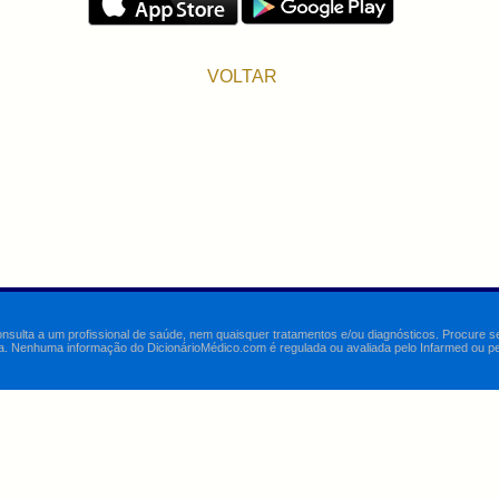
VOLTAR
onsulta a um profissional de saúde, nem quaisquer tratamentos e/ou diagnósticos. Procure 
a. Nenhuma informação do DicionárioMédico.com é regulada ou avaliada pelo Infarmed ou pelo 