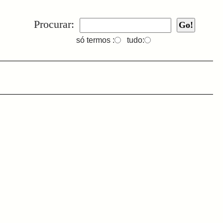
Procurar:
só termos :
tudo: