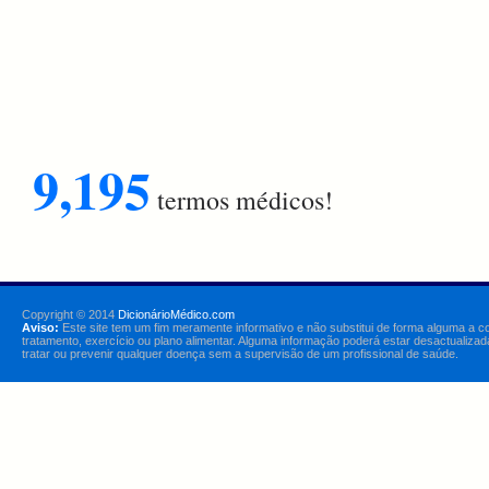
9,195
termos médicos!
Copyright © 2014
DicionárioMédico.com
Aviso:
Este site tem um fim meramente informativo e não substitui de forma alguma a c
tratamento, exercício ou plano alimentar. Alguma informação poderá estar desactualizad
tratar ou prevenir qualquer doença sem a supervisão de um profissional de saúde.