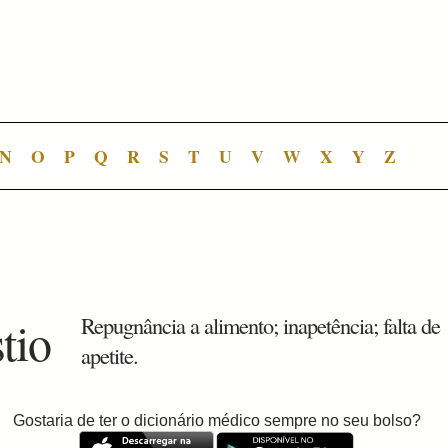
N
O
P
Q
R
S
T
U
V
W
X
Y
Z
stio
Repugnância a alimento; inapetência; falta de
apetite.
Gostaria de ter o dicionário médico sempre no seu bolso?