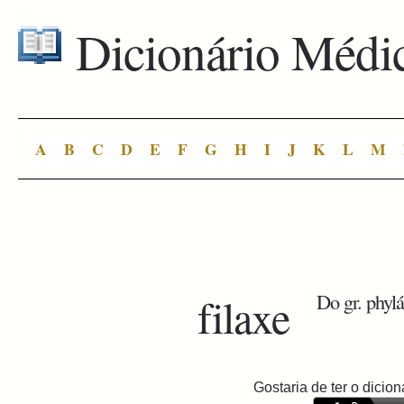
Dicionário Médi
A
B
C
D
E
F
G
H
I
J
K
L
M
filaxe
Do gr. phylá
Gostaria de ter o dici