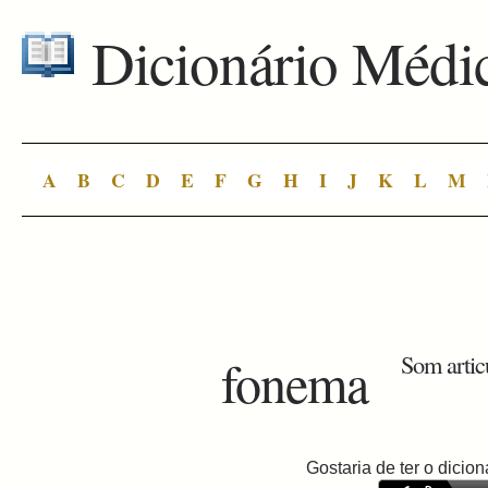
Dicionário Médi
A
B
C
D
E
F
G
H
I
J
K
L
M
fonema
Som artic
Gostaria de ter o dici