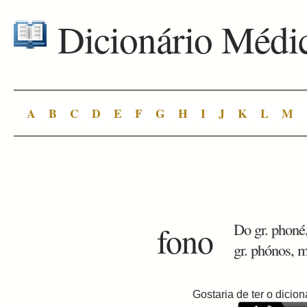
Dicionário Médi
A
B
C
D
E
F
G
H
I
J
K
L
M
fono
Do gr. phoné, 
gr. phónos, m
Gostaria de ter o dici