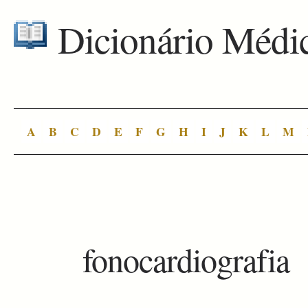
Dicionário Médi
A
B
C
D
E
F
G
H
I
J
K
L
M
fonocardiografia