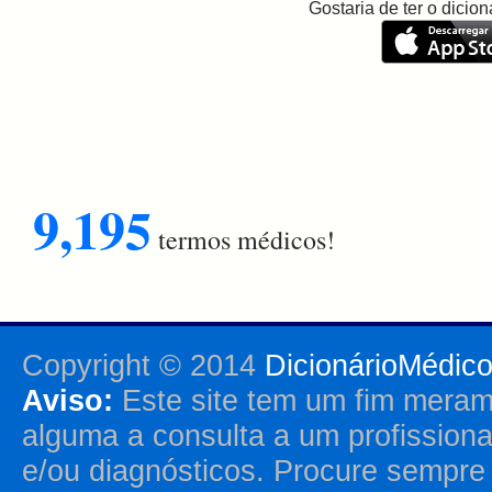
Gostaria de ter o dici
9,195
termos médicos!
Copyright © 2014
DicionárioMédic
Aviso:
Este site tem um fim merame
alguma a consulta a um profission
e/ou diagnósticos. Procure sempr