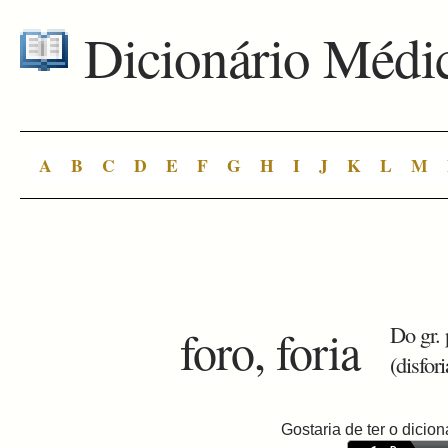
Dicionário Médi
A
B
C
D
E
F
G
H
I
J
K
L
M
foro, foria
Do gr. 
(disfori
Gostaria de ter o dici