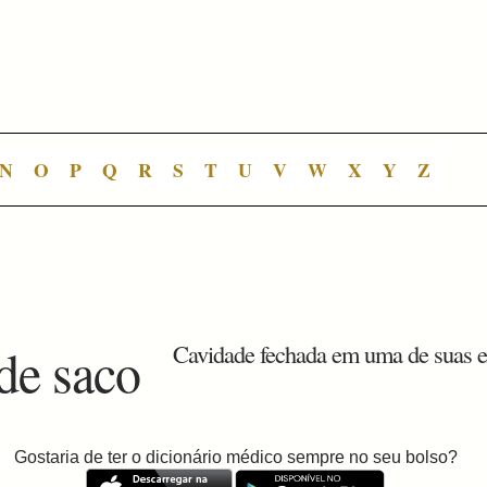
N
O
P
Q
R
S
T
U
V
W
X
Y
Z
de saco
Cavidade fechada em uma de suas e
Gostaria de ter o dicionário médico sempre no seu bolso?