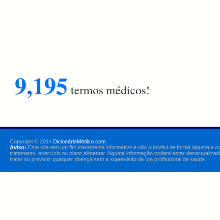
9,195
termos médicos!
Copyright © 2014
DicionárioMédico.com
Aviso:
Este site tem um fim meramente informativo e não substitui de forma alguma a c
tratamento, exercício ou plano alimentar. Alguma informação poderá estar desactualizad
tratar ou prevenir qualquer doença sem a supervisão de um profissional de saúde.