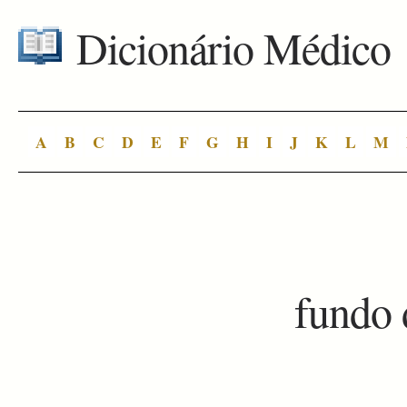
Dicionário Médico
A
B
C
D
E
F
G
H
I
J
K
L
M
fundo 