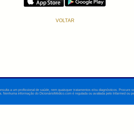
VOLTAR
onsulta a um profissional de saúde, nem quaisquer tratamentos e/ou diagnósticos. Procure 
a. Nenhuma informação do DicionárioMédico.com é regulada ou avaliada pelo Infarmed ou pelo 