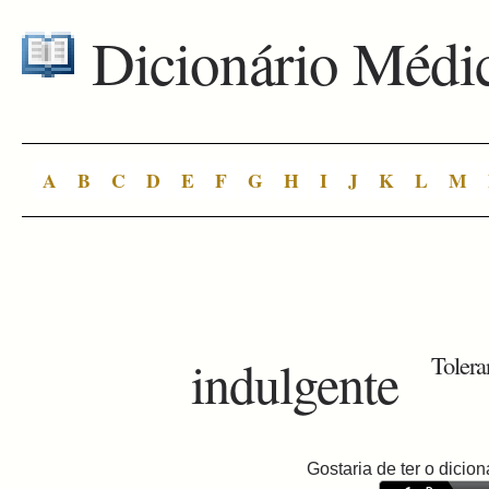
Dicionário Médi
A
B
C
D
E
F
G
H
I
J
K
L
M
indulgente
Tolera
Gostaria de ter o dici